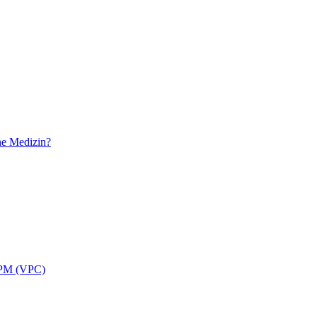
he Medizin?
APPM (VPC)