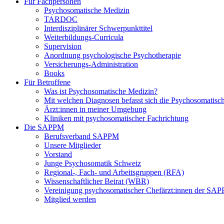
Für Fachpersonen
Psychosomatische Medizin
TARDOC
Interdisziplinärer Schwerpunkttitel
Weiterbildungs-Curricula
Supervision
Anordnung psychologische Psychotherapie
Versicherungs-Administration
Books
Für Betroffene
Was ist Psychosomatische Medizin?
Mit welchen Diagnosen befasst sich die Psychosomatisc
Ärzt:innen in meiner Umgebung
Kliniken mit psychosomatischer Fachrichtung
Die SAPPM
Berufsverband SAPPM
Unsere Mitglieder
Vorstand
Junge Psychosomatik Schweiz
Regional-, Fach- und Arbeitsgruppen (RFA)
Wissenschaftlicher Beirat (WBR)
Vereinigung psychosomatischer Chefärzt:innen der S
Mitglied werden