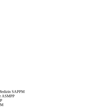
e Medizin SAPPM
ale ASMPP
PP
PM