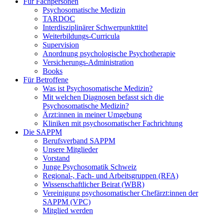
Für Fachpersonen
Psychosomatische Medizin
TARDOC
Interdisziplinärer Schwerpunkttitel
Weiterbildungs-Curricula
Supervision
Anordnung psychologische Psychotherapie
Versicherungs-Administration
Books
Für Betroffene
Was ist Psychosomatische Medizin?
Mit welchen Diagnosen befasst sich die
Psychosomatische Medizin?
Ärzt:innen in meiner Umgebung
Kliniken mit psychosomatischer Fachrichtung
Die SAPPM
Berufsverband SAPPM
Unsere Mitglieder
Vorstand
Junge Psychosomatik Schweiz
Regional-, Fach- und Arbeitsgruppen (RFA)
Wissenschaftlicher Beirat (WBR)
Vereinigung psychosomatischer Chefärzt:innen der
SAPPM (VPC)
Mitglied werden