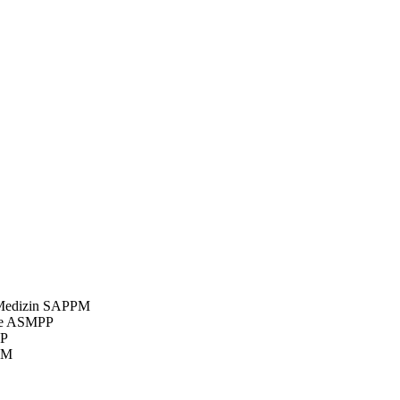
e Medizin SAPPM
ale ASMPP
PP
PM