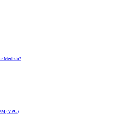
he Medizin?
APPM (VPC)