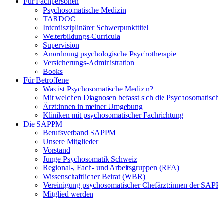
Für Fachpersonen
Psychosomatische Medizin
TARDOC
Interdisziplinärer Schwerpunkttitel
Weiterbildungs-Curricula
Supervision
Anordnung psychologische Psychotherapie
Versicherungs-Administration
Books
Für Betroffene
Was ist Psychosomatische Medizin?
Mit welchen Diagnosen befasst sich die Psychosomatisc
Ärzt:innen in meiner Umgebung
Kliniken mit psychosomatischer Fachrichtung
Die SAPPM
Berufsverband SAPPM
Unsere Mitglieder
Vorstand
Junge Psychosomatik Schweiz
Regional-, Fach- und Arbeitsgruppen (RFA)
Wissenschaftlicher Beirat (WBR)
Vereinigung psychosomatischer Chefärzt:innen der S
Mitglied werden