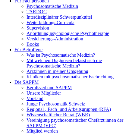
Für Fachpersonen
Psychosomatische Medizin
TARDOC
Interdisziplinärer Schwerpunkttitel
Weiterbildungs-Curricula
Supervision
Anordnung psychologische Psychotherapie
Versicherungs-Administration
Books
Für Betroffene
Was ist Psychosomatische Medizin?
Mit welchen Diagnosen befasst sich die
Psychosomatische Medizin?
Ärzt:innen in meiner Umgebung
Kliniken mit psychosomatischer Fachrichtung
Die SAPPM
Berufsverband SAPPM
Unsere Mitglieder
Vorstand
Junge Psychosomatik Schweiz
Regional-, Fach- und Arbeitsgruppen (RFA)
Wissenschaftlicher Beirat (WBR)
Vereinigung psychosomatischer Chefärzt:innen der
SAPPM (VPC)
Mitglied werden