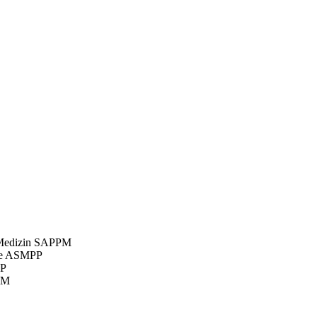
e Medizin SAPPM
ale ASMPP
PP
PM