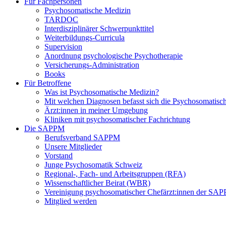
Für Fachpersonen
Psychosomatische Medizin
TARDOC
Interdisziplinärer Schwerpunkttitel
Weiterbildungs-Curricula
Supervision
Anordnung psychologische Psychotherapie
Versicherungs-Administration
Books
Für Betroffene
Was ist Psychosomatische Medizin?
Mit welchen Diagnosen befasst sich die Psychosomatisc
Ärzt:innen in meiner Umgebung
Kliniken mit psychosomatischer Fachrichtung
Die SAPPM
Berufsverband SAPPM
Unsere Mitglieder
Vorstand
Junge Psychosomatik Schweiz
Regional-, Fach- und Arbeitsgruppen (RFA)
Wissenschaftlicher Beirat (WBR)
Vereinigung psychosomatischer Chefärzt:innen der S
Mitglied werden