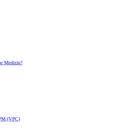
he Medizin?
APPM (VPC)