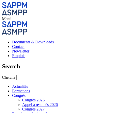
Menü
Documents & Downloads
Contact
Newsletter
Emplois
Search
Cherche
Actualités
Formations
Congrès
Congrès 2026
Appel à résumés 2026
Congrès 2027