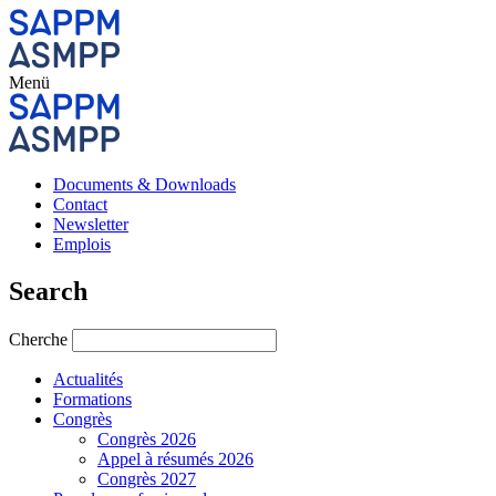
Menü
Documents & Downloads
Contact
Newsletter
Emplois
Search
Cherche
Actualités
Formations
Congrès
Congrès 2026
Appel à résumés 2026
Congrès 2027