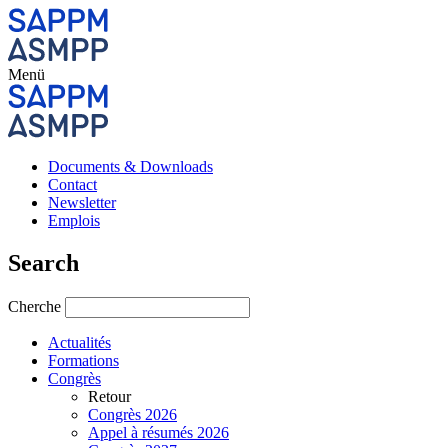
Menü
Documents & Downloads
Contact
Newsletter
Emplois
Search
Cherche
Actualités
Formations
Congrès
Retour
Congrès 2026
Appel à résumés 2026