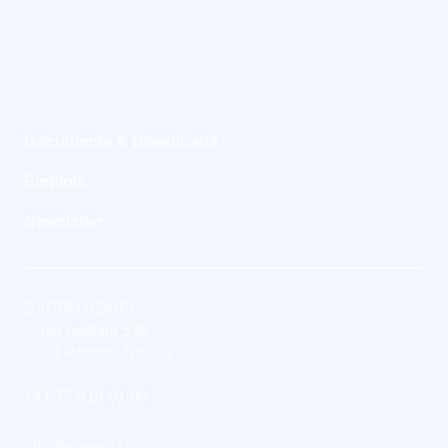
Documents & Downloads
Emplois
Newsletter
SAPPM ASMPP
Case postale 539
6260 Reiden, Suisse
+41 77 419 01 95
info@sappm.ch