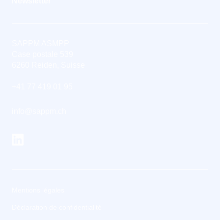
Newsletter
SAPPM ASMPP
Case postale 539
6260 Reiden, Suisse
+41 77 419 01 95
info@sappm.ch
Mentions légales
Déclaration de confidentialité