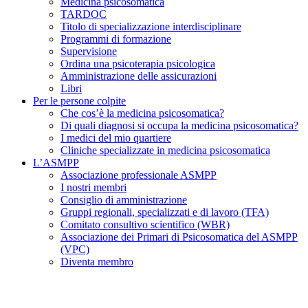
Medicina psicosomatica
TARDOC
Titolo di specializzazione interdisciplinare
Programmi di formazione
Supervisione
Ordina una psicoterapia psicologica
Amministrazione delle assicurazioni
Libri
Per le persone colpite
Che cos’è la medicina psicosomatica?
Di quali diagnosi si occupa la medicina psicosomatica?
I medici del mio quartiere
Cliniche specializzate in medicina psicosomatica
L’ASMPP
Associazione professionale ASMPP
I nostri membri
Consiglio di amministrazione
Gruppi regionali, specializzati e di lavoro (TFA)
Comitato consultivo scientifico (WBR)
Associazione dei Primari di Psicosomatica del ASMPP
(VPC)
Diventa membro