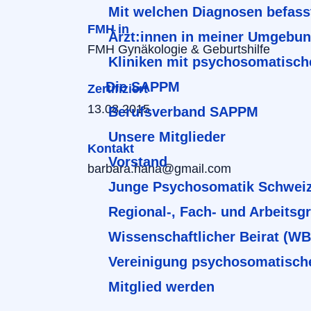
Mit welchen Diagnosen befass
FMH in
Ärzt:innen in meiner Umgebu
FMH Gynäkologie & Geburtshilfe
Kliniken mit psychosomatisch
Die SAPPM
Zertifiziert
13.08.2015
Berufsverband SAPPM
Unsere Mitglieder
Kontakt
Vorstand
barbara.hana@gmail.com
Junge Psychosomatik Schwei
Regional-, Fach- und Arbeitsg
Wissenschaftlicher Beirat (W
Vereinigung psychosomatisch
Mitglied werden