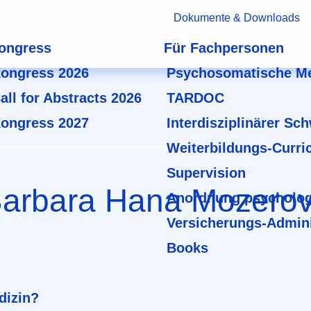
Dokumente & Downloads
ongress
Für Fachpersonen
ongress 2026
Psychosomatische Me
all for Abstracts 2026
TARDOC
ongress 2027
Interdisziplinärer Sc
Weiterbildungs-Curri
Supervision
Barbara Hana Mozero
Anordnung psycholog
Versicherungs-Admini
Books
dizin?