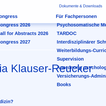
Dokumente & Downloads
ongress
Für Fachpersonen
ongress 2026
Psychosomatische Me
all for Abstracts 2026
TARDOC
ongress 2027
Interdisziplinärer Sc
Weiterbildungs-Curri
Supervision
lia Klauser-Reucker
Anordnung psycholog
Versicherungs-Admini
Books
dizin?