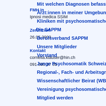
Mit welchen Diagnosen befass
FMH in
Ärzt:innen in meiner Umgebu
Ipnosi medica SSIM
Kliniken mit psychosomatisch
Die SAPPM
Zertifiziert
26.05.2003
Berufsverband SAPPM
Unsere Mitglieder
Kontakt
Vorstand
cornelia.klauser@hin.ch
Junge Psychosomatik Schwei
091 605 37 65
Regional-, Fach- und Arbeitsg
Wissenschaftlicher Beirat (W
Vereinigung psychosomatisch
Mitglied werden