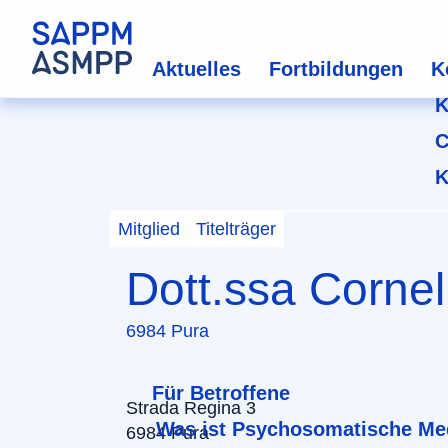
Aktuelles
Fortbildungen
K
K
C
K
Mitglied
Titelträger
Dott.ssa Corne
6984 Pura
Für Betroffene
Strada Regina 3
Was ist Psychosomatische Me
6984 Pura