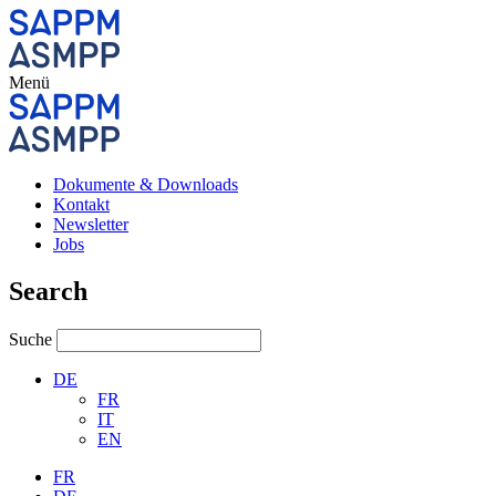
Menü
Dokumente & Downloads
Kontakt
Newsletter
Jobs
Search
Suche
DE
FR
IT
EN
FR