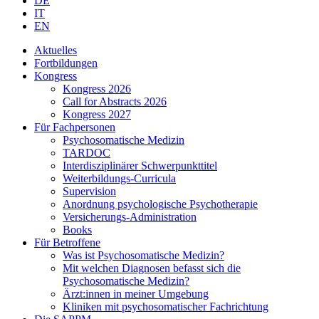
DE
IT
EN
Aktuelles
Fortbildungen
Kongress
Kongress 2026
Call for Abstracts 2026
Kongress 2027
Für Fachpersonen
Psychosomatische Medizin
TARDOC
Interdisziplinärer Schwerpunkttitel
Weiterbildungs-Curricula
Supervision
Anordnung psychologische Psychotherapie
Versicherungs-Administration
Books
Für Betroffene
Was ist Psychosomatische Medizin?
Mit welchen Diagnosen befasst sich die
Psychosomatische Medizin?
Ärzt:innen in meiner Umgebung
Kliniken mit psychosomatischer Fachrichtung