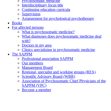
Psychosomatic medicine
Interdisciplinary focus title
Continuing education curricula
Supervision
Arrangement for psychological psychotherapy
Books
For affected persons
What is psychosomatic medicine?
What diagnoses does psychosomatic medicine deal
with?
Doctors in my area
Clinics specializing in psychosomatic medicine
The SAPPM
Professional association SAPPM
Our members
Management Board
Regional, specialist and working groups (RFA)
Scientific Advisory Board (WBR)
Association of Psychosomatic Chief Physicians of the
SAPPM (VPC)
Become a member