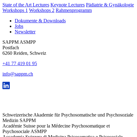
State of the Art Lectures
Keynote Lectures
Pädiatrie & Gynäkologie
Workshops 1
Workshops 2
Rahmenprogramm
Dokumente & Downloads
Jobs
Newsletter
SAPPM ASMPP
Postfach
6260 Reiden, Schweiz
+41 77 419 01 95
info@sappm.ch
Schweizerische Akademie für Psychosomatische und Psychosoziale
Medizin SAPPM
Académie Suisse pour la Médecine Psychosomatique et
Psychosociale ASMPP
Accademia Svizzera di Medicina Psicosomatica e Psicosociale