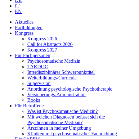
DE
IT
EN
Aktuelles
Fortbildungen
Kongress
Kongress 2026
Call for Abstracts 2026
Kongress 2027
Für Fachpersonen
Psychosomatische Medizin
TARDOC
Interdisziplinärer Schwerpunkttitel
Weiterbildungs-Curricula
Supervision
Anordnung psychologische Psychotherapie
Versicherungs-Administration
Books
Für Betroffene
Was ist Psychosomatische Medizin?
Mit welchen Diagnosen befasst sich die
Psychosomatische Medizin?
Ärzt:innen in meiner Umgebung
Kliniken mit psychosomatischer Fachrichtung