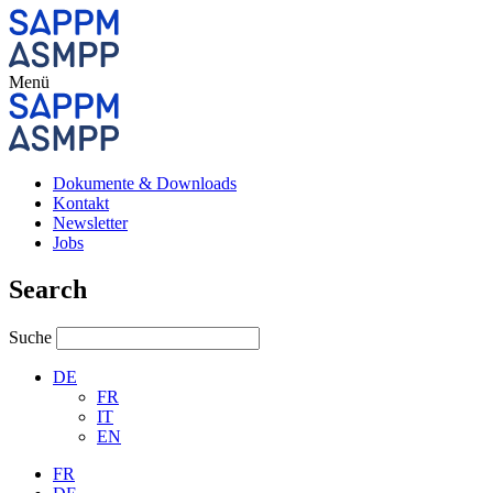
Menü
Dokumente & Downloads
Kontakt
Newsletter
Jobs
Search
Suche
DE
FR
IT
EN
FR