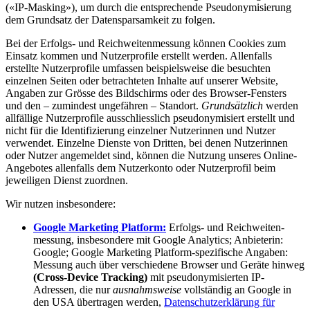
(«IP-Masking»), um durch die entsprechende Pseudo­nymisierung
dem Grundsatz der Daten­sparsamkeit zu folgen.
Bei der Erfolgs- und Reichweiten­messung können Cookies zum
Einsatz kommen und Nutzer­profile erstellt werden. Allenfalls
erstellte Nutzer­profile umfassen beispiels­weise die besuchten
einzelnen Seiten oder betrachteten Inhalte auf unserer Website,
Angaben zur Grösse des Bild­schirms oder des Browser-Fensters
und den – zumindest ungefähren – Standort.
Grundsätzlich
werden
allfällige Nutzer­profile ausschliesslich pseudo­nymisiert erstellt und
nicht für die Identi­fizierung einzelner Nutzerinnen und Nutzer
verwendet. Einzelne Dienste von Dritten, bei denen Nutzerinnen
oder Nutzer angemeldet sind, können die Nutzung unseres Online-
Angebotes allenfalls dem Nutzerkonto oder Nutzerprofil beim
jeweiligen Dienst zuordnen.
Wir nutzen insbesondere:
Google Marketing Platform:
Erfolgs- und Reich­weiten­
messung, insbesondere mit Google Analytics; Anbieterin:
Google; Google Marketing Platform-spezifische Angaben:
Messung auch über verschiedene Browser und Geräte hinweg
(Cross-Device Tracking)
mit pseudonymisierten IP-
Adressen, die nur
ausnahmsweise
vollständig an Google in
den USA übertragen werden,
Daten­schutz­erklärung für