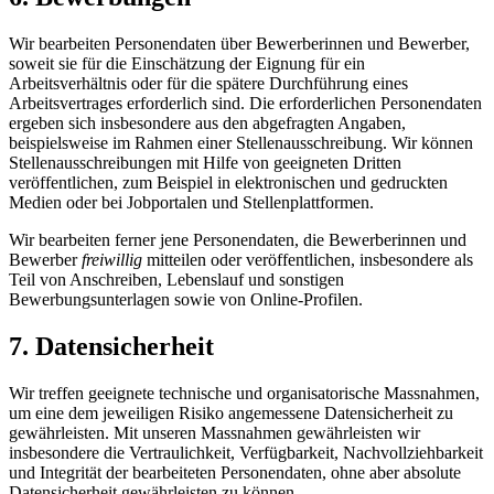
Wir bearbeiten Personendaten über Bewerberinnen und Bewerber,
soweit sie für die Einschätzung der Eignung für ein
Arbeitsverhältnis oder für die spätere Durchführung eines
Arbeitsvertrages erforderlich sind. Die erforderlichen Personendaten
ergeben sich insbesondere aus den abgefragten Angaben,
beispielsweise im Rahmen einer Stellenausschreibung. Wir können
Stellenausschreibungen mit Hilfe von geeigneten Dritten
veröffentlichen, zum Beispiel in elektronischen und gedruckten
Medien oder bei Jobportalen und Stellenplattformen.
Wir bearbeiten ferner jene Personendaten, die Bewerberinnen und
Bewerber
freiwillig
mitteilen oder veröffentlichen, insbesondere als
Teil von Anschreiben, Lebenslauf und sonstigen
Bewerbungsunterlagen sowie von Online-Profilen.
7. Daten­sicherheit
Wir treffen geeignete technische und organisatorische Mass­nahmen,
um eine dem jeweiligen Risiko angemessene Daten­sicherheit zu
gewähr­leisten. Mit unseren Mass­nahmen gewähr­leisten wir
insbesondere die Ver­traulichkeit, Ver­fügbarkeit, Nach­vollzieh­barkeit
und Integrität der bearbeiteten Personen­daten, ohne aber absolute
Daten­sicherheit gewährleisten zu können.