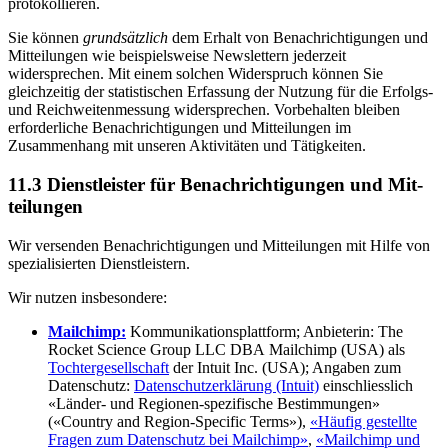
protokollieren.
Sie können
grundsätzlich
dem Erhalt von Benachrichtigungen und
Mitteilungen wie beispielsweise Newslettern jederzeit
widersprechen. Mit einem solchen Widerspruch können Sie
gleichzeitig der statistischen Erfassung der Nutzung für die Erfolgs-
und Reichweitenmessung widersprechen. Vorbehalten bleiben
erforderliche Benachrichtigungen und Mitteilungen im
Zusammenhang mit unseren Aktivitäten und Tätigkeiten.
11.3 Dienst­leister für Benach­richti­gungen und Mit­
teilungen
Wir versenden Benach­richti­gungen und Mit­teilungen mit Hilfe von
spezialisierten Dienst­leistern.
Wir nutzen insbesondere:
Mailchimp:
Kommunikationsplattform; Anbieterin: The
Rocket Science Group LLC DBA Mailchimp (USA) als
Tochtergesellschaft
der Intuit Inc. (USA); Angaben zum
Datenschutz:
Datenschutzerklärung (Intuit)
einschliesslich
«Länder- und Regionen-spezifische Bestimmungen»
(«Country and Region-Specific Terms»),
«Häufig gestellte
Fragen zum Datenschutz bei Mailchimp»
,
«Mailchimp und