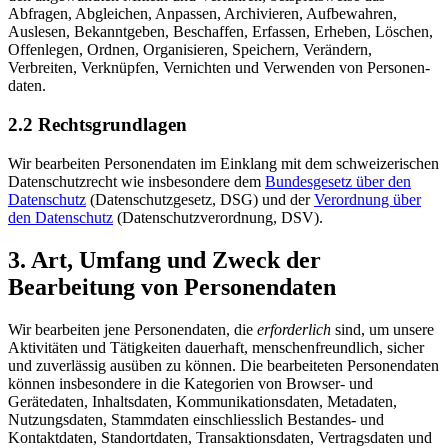
Abfragen, Abgleichen, Anpassen, Archivieren, Aufbewahren,
Auslesen, Bekannt­geben, Beschaffen, Erfassen, Erheben, Löschen,
Offenlegen, Ordnen, Organisieren, Speichern, Verändern,
Verbreiten, Verknüpfen, Vernichten und Verwenden von Personen­
daten.
2.2 Rechts­grundlagen
Wir bearbeiten Personen­daten im Einklang mit dem schweizerischen
Daten­schutz­recht wie insbesondere dem
Bundes­gesetz über den
Daten­schutz
(Daten­schutz­gesetz, DSG) und der
Verordnung über
den Daten­schutz
(Daten­schutz­verordnung, DSV).
3. Art, Umfang und Zweck der
Bearbeitung von Personen­daten
Wir bearbeiten jene Personen­daten, die
erforderlich
sind, um unsere
Aktivitäten und Tätig­keiten dauerhaft, menschen­freundlich, sicher
und zuverlässig ausüben zu können. Die bearbeiteten Personen­daten
können insbesondere in die Kategorien von Browser- und
Gerätedaten, Inhaltsdaten, Kommunikations­daten, Metadaten,
Nutzungsdaten, Stammdaten einschliesslich Bestandes- und
Kontakt­daten, Standortdaten, Transaktions­daten, Vertrags­daten und