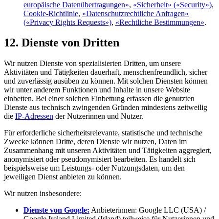
europäische Datenübertragungen»
,
«Sicherheit» («Security»)
,
Cookie-Richtlinie
,
«Datenschutzrechtliche Anfragen»
(«Privacy Rights Requests»)
,
«Rechtliche Bestimmungen»
.
12. Dienste von Dritten
Wir nutzen Dienste von spezialisierten Dritten, um unsere
Aktivitäten und Tätigkeiten dauerhaft, menschen­freundlich, sicher
und zuverlässig ausüben zu können. Mit solchen Diensten können
wir unter anderem Funktionen und Inhalte in unsere Website
einbetten. Bei einer solchen Einbettung erfassen die genutzten
Dienste aus technisch zwingenden Gründen mindestens zeitweilig
die
IP-Adressen
der Nutzerinnen und Nutzer.
Für erforderliche sicherheitsrelevante, statistische und technische
Zwecke können Dritte, deren Dienste wir nutzen, Daten im
Zusammenhang mit unseren Aktivitäten und Tätigkeiten aggregiert,
anonymisiert oder pseudonymisiert bearbeiten. Es handelt sich
beispielsweise um Leistungs- oder Nutzungsdaten, um den
jeweiligen Dienst anbieten zu können.
Wir nutzen insbesondere:
Dienste von Google:
Anbieterinnen: Google LLC (USA) /
Google Ireland Limited (Irland) teilweise für Nutzerinnen und