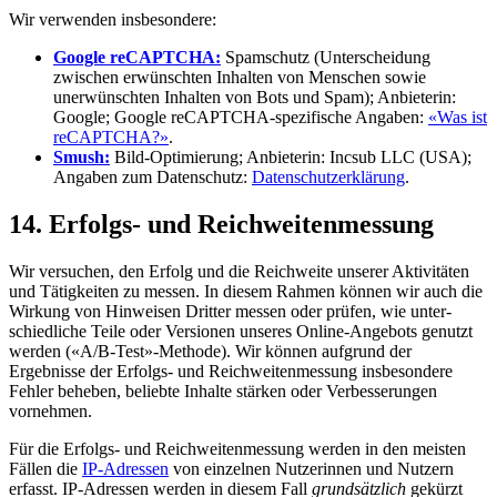
Wir verwenden insbesondere:
Google reCAPTCHA:
Spamschutz (Unterscheidung
zwischen erwünschten Inhalten von Menschen sowie
unerwünschten Inhalten von Bots und Spam); Anbieterin:
Google; Google reCAPTCHA-spezifische Angaben:
«Was ist
reCAPTCHA?»
.
Smush:
Bild-Optimierung; Anbieterin: Incsub LLC (USA);
Angaben zum Datenschutz:
Datenschutzerklärung
.
14. Erfolgs- und Reichweiten­messung
Wir versuchen, den Erfolg und die Reich­weite unserer Aktivitäten
und Tätig­keiten zu messen. In diesem Rahmen können wir auch die
Wirkung von Hinweisen Dritter messen oder prüfen, wie unter­
schiedliche Teile oder Versionen unseres Online-Angebots genutzt
werden («A/B-Test»-Methode). Wir können aufgrund der
Ergebnisse der Erfolgs- und Reichweiten­messung insbesondere
Fehler beheben, beliebte Inhalte stärken oder Verbesserungen
vornehmen.
Für die Erfolgs- und Reichweiten­messung werden in den meisten
Fällen die
IP-Adressen
von einzelnen Nutzerinnen und Nutzern
erfasst. IP-Adressen werden in diesem Fall
grundsätzlich
gekürzt