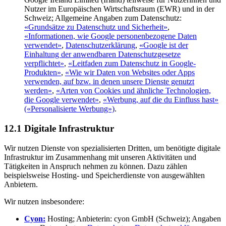
Nutzer im Europäischen Wirtschafts­raum (EWR) und in der
Schweiz; Allgemeine Angaben zum Daten­schutz:
«Grundsätze zu Daten­schutz und Sicherheit»
,
«Informationen, wie Google personen­bezogene Daten
verwendet»
,
Datenschutzerklärung
,
«Google ist der
Einhaltung der anwendbaren Datenschutz­gesetze
verpflichtet»
,
«Leit­faden zum Daten­schutz in Google-
Produkten»
,
«Wie wir Daten von Websites oder Apps
verwenden, auf bzw. in denen unsere Dienste genutzt
werden»
,
«Arten von Cookies und ähnliche Technologien,
die Google verwendet»
,
«Werbung, auf die du Einfluss hast»
(«Personalisierte Werbung»)
.
12.1 Digitale Infrastruktur
Wir nutzen Dienste von spezialisierten Dritten, um benötigte digitale
Infrastruktur im Zusammenhang mit unseren Aktivitäten und
Tätigkeiten in Anspruch nehmen zu können. Dazu zählen
beispielsweise Hosting- und Speicherdienste von ausgewählten
Anbietern.
Wir nutzen insbesondere:
Cyon:
Hosting; Anbieterin: cyon GmbH (Schweiz); Angaben