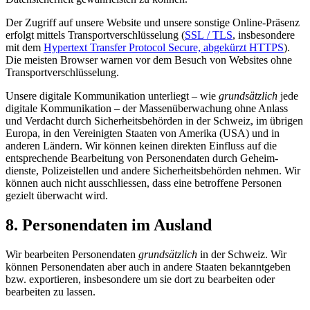
Der Zugriff auf unsere Website und unsere sonstige Online-Präsenz
erfolgt mittels Transport­verschlüsselung (
SSL / TLS
, insbesondere
mit dem
Hypertext Transfer Protocol Secure, abgekürzt HTTPS
).
Die meisten Browser warnen vor dem Besuch von Websites ohne
Transport­verschlüsselung.
Unsere digitale Kommunikation unterliegt – wie
grundsätzlich
jede
digitale Kommunikation – der Massen­überwachung ohne Anlass
und Verdacht durch Sicher­heitsbehörden in der Schweiz, im übrigen
Europa, in den Vereinigten Staaten von Amerika (USA) und in
anderen Ländern. Wir können keinen direkten Einfluss auf die
entsprechende Bearbeitung von Personen­daten durch Geheim­
dienste, Polizei­stellen und andere Sicherheits­behörden nehmen. Wir
können auch nicht ausschliessen, dass eine betroffene Personen
gezielt überwacht wird.
8. Personen­daten im Ausland
Wir bearbeiten Personendaten
grundsätzlich
in der Schweiz. Wir
können Personendaten aber auch in andere Staaten bekanntgeben
bzw. exportieren, insbesondere um sie dort zu bearbeiten oder
bearbeiten zu lassen.