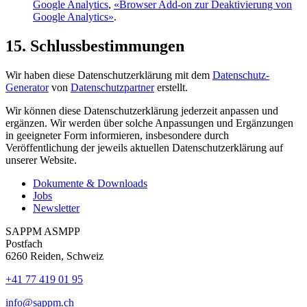
Google Analytics
,
«Browser Add-on zur Deaktivierung von
Google Analytics»
.
15. Schluss­bestimmungen
Wir haben diese Daten­schutz­erklärung mit dem
Datenschutz-
Generator
von
Datenschutz­partner
erstellt.
Wir können diese Daten­schutz­erklärung jederzeit anpassen und
ergänzen. Wir werden über solche Anpassungen und Ergänzungen
in geeigneter Form informieren, insbesondere durch
Veröffentlichung der jeweils aktuellen Daten­schutz­erklärung auf
unserer Website.
Dokumente & Downloads
Jobs
Newsletter
SAPPM ASMPP
Postfach
6260 Reiden, Schweiz
+41 77 419 01 95
info@sappm.ch