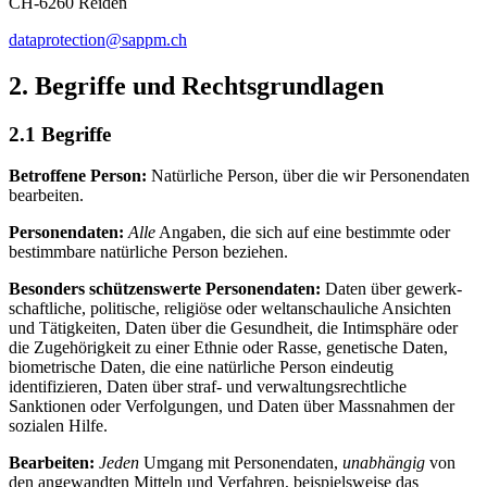
CH-6260 Reiden
dataprotection@sappm.ch
2. Begriffe und Rechts­grundlagen
2.1 Begriffe
Betroffene Person:
Natürliche Person, über die wir Personen­daten
bearbeiten.
Personen­daten:
Alle
Angaben, die sich auf eine bestimmte oder
bestimmbare natürliche Person beziehen.
Besonders schützenswerte Personen­daten:
Daten über gewerk­
schaftliche, politische, religiöse oder welt­anschauliche Ansichten
und Tätigkeiten, Daten über die Gesund­heit, die Intim­sphäre oder
die Zugehörigkeit zu einer Ethnie oder Rasse, genetische Daten,
biometrische Daten, die eine natürliche Person eindeutig
identifizieren, Daten über straf- und verwaltungs­rechtliche
Sanktionen oder Verfolgungen, und Daten über Mass­nahmen der
sozialen Hilfe.
Bearbeiten:
Jeden
Umgang mit Personen­daten,
unabhängig
von
den angewandten Mitteln und Verfahren, beispielsweise das