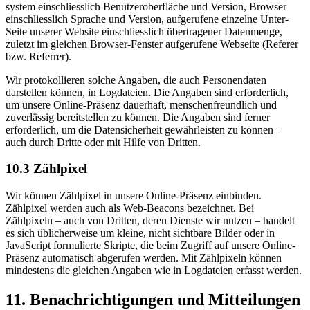
system einschliesslich Benutzer­oberfläche und Version, Browser
einschliesslich Sprache und Version, aufgerufene einzelne Unter-
Seite unserer Website einschliesslich übertragener Daten­menge,
zuletzt im gleichen Browser-Fenster aufgerufene Webseite (Referer
bzw. Referrer).
Wir protokollieren solche Angaben, die auch Personendaten
darstellen können, in Log­dateien. Die Angaben sind erforderlich,
um unsere Online-Präsenz dauerhaft, menschen­freundlich und
zuverlässig bereitstellen zu können. Die Angaben sind ferner
erforderlich, um die Datensicherheit gewährleisten zu können –
auch durch Dritte oder mit Hilfe von Dritten.
10.3 Zählpixel
Wir können Zählpixel in unsere Online-Präsenz einbinden.
Zählpixel werden auch als Web-Beacons bezeichnet. Bei
Zählpixeln – auch von Dritten, deren Dienste wir nutzen – handelt
es sich üblicherweise um kleine, nicht sichtbare Bilder oder in
JavaScript formulierte Skripte, die beim Zugriff auf unsere Online-
Präsenz automatisch abgerufen werden. Mit Zählpixeln können
mindestens die gleichen Angaben wie in Log­dateien erfasst werden.
11. Benach­richti­gungen und Mit­teilungen