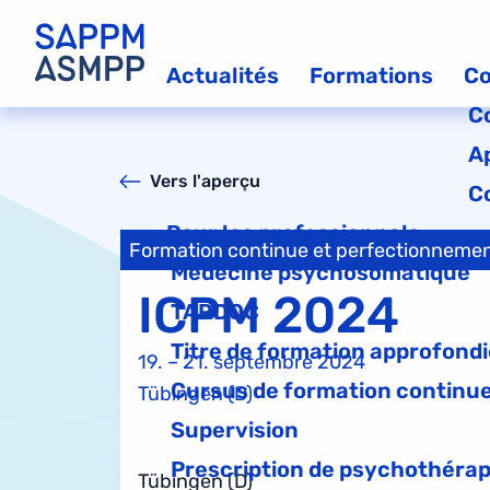
Actualités
Formations
Co
C
A
Vers l'aperçu
C
Pour les professionnels
Formation continue et perfectionneme
Médecine psychosomatique
ICPM 2024
TARDOC
Titre de formation approfondie
19. – 21. septembre 2024
Cursus de formation continu
Tübingen (D)
Supervision
Prescription de psychothérap
Tübingen (D)