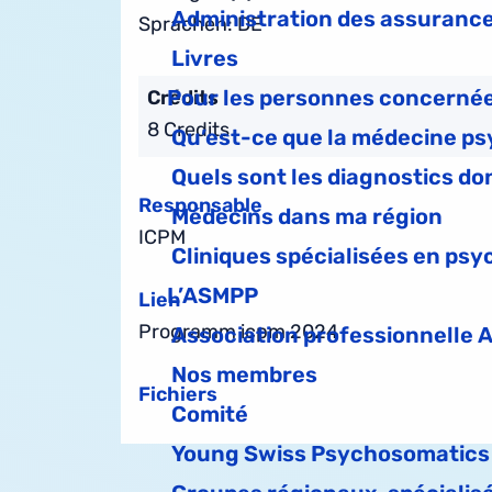
Administration des assuranc
Sprachen: DE
Livres
Pour les personnes concerné
Crédits
8 Credits
Qu’est-ce que la médecine p
Quels sont les diagnostics d
Responsable
Médecins dans ma région
ICPM
Cliniques spécialisées en ps
L’ASMPP
Lien
Programm icpm 2024
Association professionnelle
Nos membres
Fichiers
Comité
Young Swiss Psychosomatics