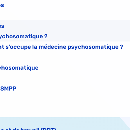
es
es
sychosomatique ?
ont s’occupe la médecine psychosomatique ?
ychosomatique
 ASMPP