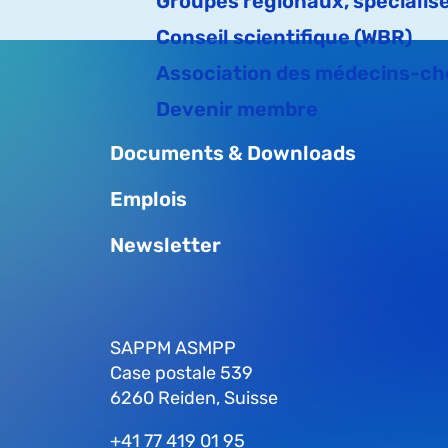
Groupes régionaux, spécialisés
Conseil scientifique (WBR)
Association des médecins-ch
Devenir membre
Documents & Downloads
Emplois
Newsletter
SAPPM ASMPP
Case postale 539
6260 Reiden, Suisse
+41 77 419 01 95