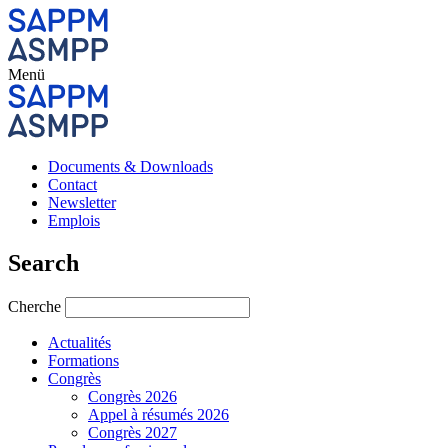
Menü
Documents & Downloads
Contact
Newsletter
Emplois
Search
Cherche
Actualités
Formations
Congrès
Congrès 2026
Appel à résumés 2026
Congrès 2027