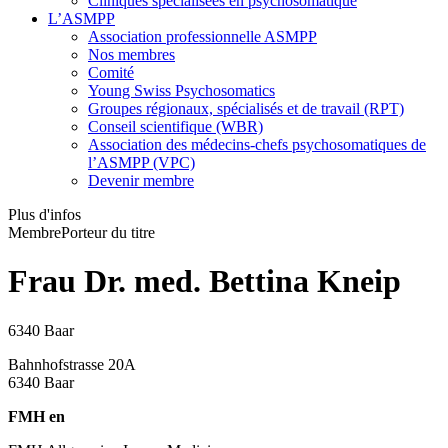
Cliniques spécialisées en psychosomatique
L’ASMPP
Association professionnelle ASMPP
Nos membres
Comité
Young Swiss Psychosomatics
Groupes régionaux, spécialisés et de travail (RPT)
Conseil scientifique (WBR)
Association des médecins-chefs psychosomatiques de
l’ASMPP (VPC)
Devenir membre
Plus d'infos
Membre
Porteur du titre
Frau Dr. med. Bettina Kneip
6340 Baar
Bahnhofstrasse 20A
6340 Baar
FMH en