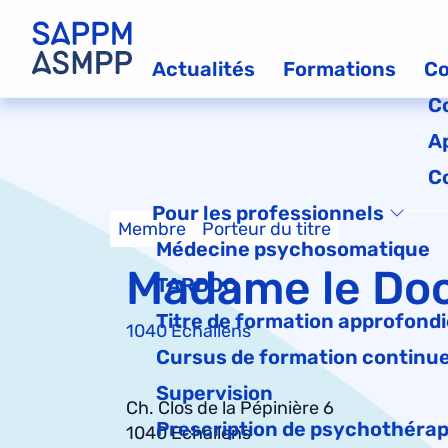
Actualités
Formations
Co
C
A
C
Pour les professionnels
Membre
Porteur du titre
Médecine psychosomatique
Madame le Doc
TARDOC
Titre de formation approfondie
1040 Echallens
Cursus de formation continu
Supervision
Ch. Clos de la Pépinière 6
Prescription de psychothérap
1040 Echallens