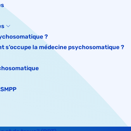
es
es
sychosomatique ?
ont s’occupe la médecine psychosomatique ?
ychosomatique
 ASMPP