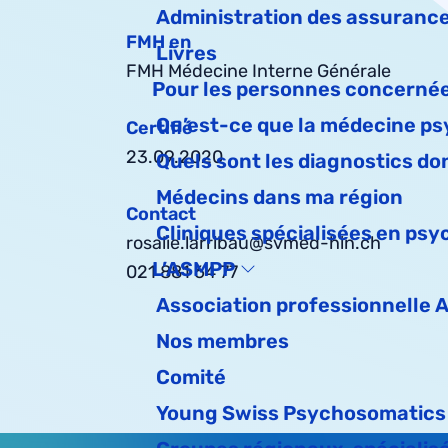
Administration des assuranc
FMH en
Livres
FMH Médecine Interne Générale
Pour les personnes concerné
Qu’est-ce que la médecine p
Certifié
23.09.2020
Quels sont les diagnostics d
Médecins dans ma région
Contact
Cliniques spécialisées en ps
rosalie.larribau@svmed-hin.ch
L’ASMPP
021 881 64 77
Association professionnelle
Nos membres
Comité
Young Swiss Psychosomatics