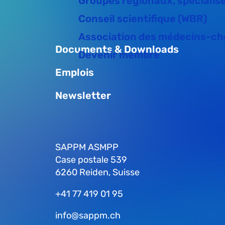
Groupes régionaux, spécialisés
Conseil scientifique (WBR)
Association des médecins-ch
Documents & Downloads
Devenir membre
Emplois
Newsletter
SAPPM ASMPP
Case postale 539
6260 Reiden, Suisse
+41 77 419 01 95
info@sappm.ch