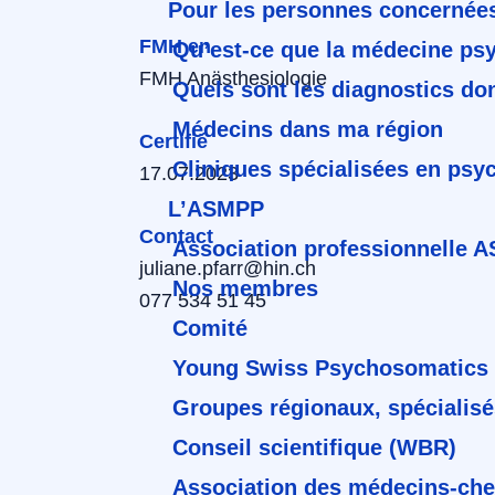
Pour les personnes concernée
FMH en
Qu’est-ce que la médecine ps
FMH Anästhesiologie
Quels sont les diagnostics d
Médecins dans ma région
Certifié
Cliniques spécialisées en ps
17.07.2023
L’ASMPP
Contact
Association professionnelle 
juliane.pfarr@hin.ch
Nos membres
077 534 51 45
Comité
Young Swiss Psychosomatics
Groupes régionaux, spécialisés
Conseil scientifique (WBR)
Association des médecins-ch