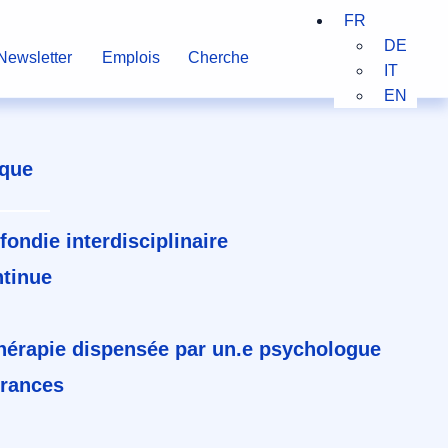
FR
DE
Newsletter
Emplois
Cherche
IT
EN
que
fondie interdisciplinaire
ntinue
hérapie dispensée par un.e psychologue
urances