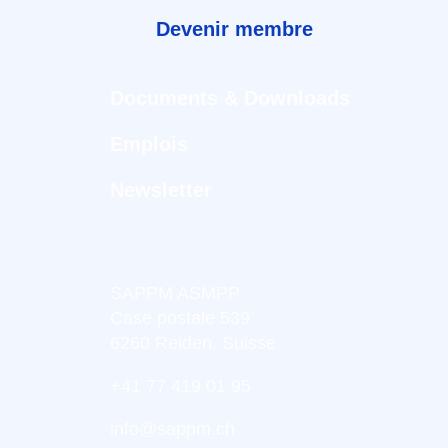
Devenir membre
Documents & Downloads
Emplois
Newsletter
SAPPM ASMPP
Case postale 539
6260 Reiden, Suisse
+41 77 419 01 95
info@sappm.ch