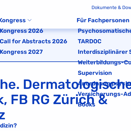
Dokumente & Dow
Kongress
Für Fachpersonen
Kongress 2026
Psychosomatische
Call for Abstracts 2026
TARDOC
Kongress 2027
Interdisziplinärer
Weiterbildungs-Cu
Supervision
he. Dermatologisch
Anordnung psycho
Versicherungs-Ad
, FB RG Zürich &
Books
z
dizin?