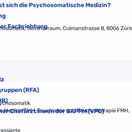
st sich die Psychosomatische Medizin?
ng
her Fachrichtung
sychosomatik, Seminarraum, Culmanstrasse 8, 8006 Züri
iz
gruppen (RFA)
BR)
sychosomatik
ere Medizin FMH, Psychiatrie und Psychotherapie FMH,
er Chefärzt:innen der SAPPM (VPC)
ressierte