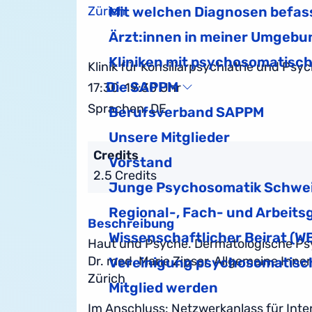
Zürich
Mit welchen Diagnosen befas
Ärzt:innen in meiner Umgebu
Kliniken mit psychosomatisc
Klinik für Konsiliarpsychiatrie und P
Die SAPPM
17:30–19:30 Uhr
Sprachen: DE
Berufsverband SAPPM
Unsere Mitglieder
Credits
Vorstand
2.5 Credits
Junge Psychosomatik Schwe
Regional-, Fach- und Arbeits
Beschreibung
Wissenschaftlicher Beirat (W
Haut und Psyche. Dermatologische P
Dr. med. Marie Zipser, Allgemeine Inn
Vereinigung psychosomatisch
Zürich
Mitglied werden
Im Anschluss: Netzwerkanlass für Inte