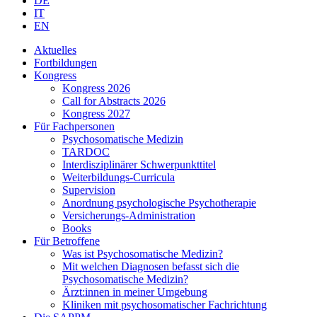
DE
IT
EN
Aktuelles
Fortbildungen
Kongress
Kongress 2026
Call for Abstracts 2026
Kongress 2027
Für Fachpersonen
Psychosomatische Medizin
TARDOC
Interdisziplinärer Schwerpunkttitel
Weiterbildungs-Curricula
Supervision
Anordnung psychologische Psychotherapie
Versicherungs-Administration
Books
Für Betroffene
Was ist Psychosomatische Medizin?
Mit welchen Diagnosen befasst sich die
Psychosomatische Medizin?
Ärzt:innen in meiner Umgebung
Kliniken mit psychosomatischer Fachrichtung