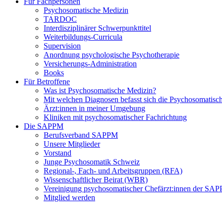
Für Fachpersonen
Psychosomatische Medizin
TARDOC
Interdisziplinärer Schwerpunkttitel
Weiterbildungs-Curricula
Supervision
Anordnung psychologische Psychotherapie
Versicherungs-Administration
Books
Für Betroffene
Was ist Psychosomatische Medizin?
Mit welchen Diagnosen befasst sich die Psychosomatisc
Ärzt:innen in meiner Umgebung
Kliniken mit psychosomatischer Fachrichtung
Die SAPPM
Berufsverband SAPPM
Unsere Mitglieder
Vorstand
Junge Psychosomatik Schweiz
Regional-, Fach- und Arbeitsgruppen (RFA)
Wissenschaftlicher Beirat (WBR)
Vereinigung psychosomatischer Chefärzt:innen der S
Mitglied werden