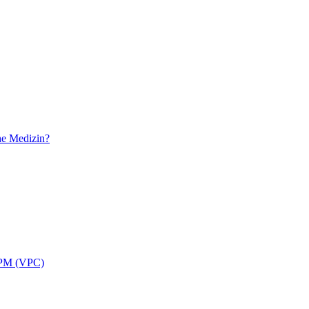
he Medizin?
APPM (VPC)