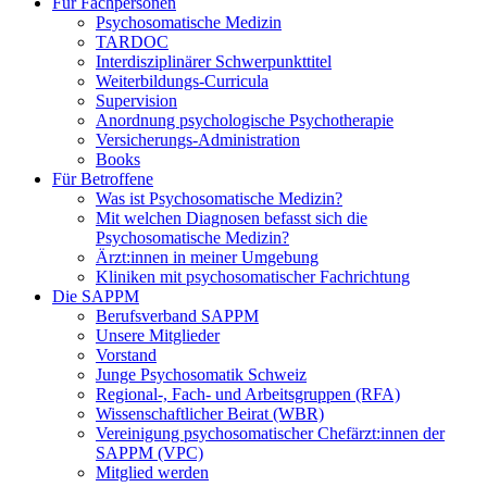
Für Fachpersonen
Psychosomatische Medizin
TARDOC
Interdisziplinärer Schwerpunkttitel
Weiterbildungs-Curricula
Supervision
Anordnung psychologische Psychotherapie
Versicherungs-Administration
Books
Für Betroffene
Was ist Psychosomatische Medizin?
Mit welchen Diagnosen befasst sich die
Psychosomatische Medizin?
Ärzt:innen in meiner Umgebung
Kliniken mit psychosomatischer Fachrichtung
Die SAPPM
Berufsverband SAPPM
Unsere Mitglieder
Vorstand
Junge Psychosomatik Schweiz
Regional-, Fach- und Arbeitsgruppen (RFA)
Wissenschaftlicher Beirat (WBR)
Vereinigung psychosomatischer Chefärzt:innen der
SAPPM (VPC)
Mitglied werden