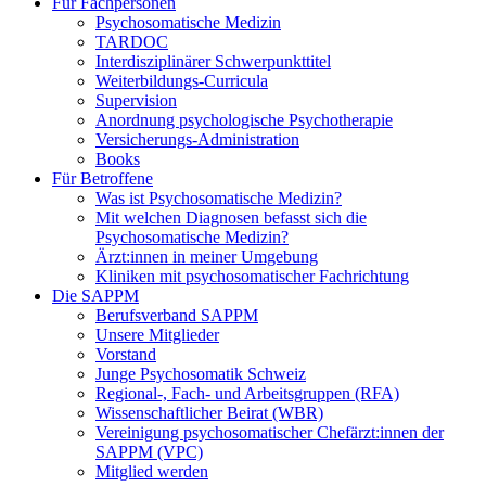
Für Fachpersonen
Psychosomatische Medizin
TARDOC
Interdisziplinärer Schwerpunkttitel
Weiterbildungs-Curricula
Supervision
Anordnung psychologische Psychotherapie
Versicherungs-Administration
Books
Für Betroffene
Was ist Psychosomatische Medizin?
Mit welchen Diagnosen befasst sich die
Psychosomatische Medizin?
Ärzt:innen in meiner Umgebung
Kliniken mit psychosomatischer Fachrichtung
Die SAPPM
Berufsverband SAPPM
Unsere Mitglieder
Vorstand
Junge Psychosomatik Schweiz
Regional-, Fach- und Arbeitsgruppen (RFA)
Wissenschaftlicher Beirat (WBR)
Vereinigung psychosomatischer Chefärzt:innen der
SAPPM (VPC)
Mitglied werden