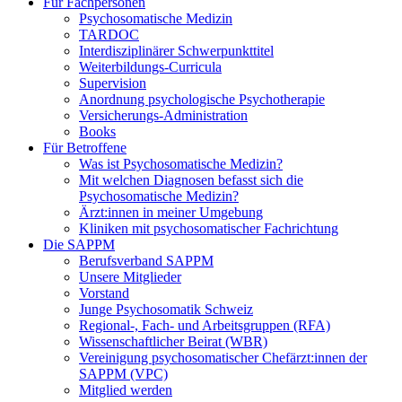
Für Fachpersonen
Psychosomatische Medizin
TARDOC
Interdisziplinärer Schwerpunkttitel
Weiterbildungs-Curricula
Supervision
Anordnung psychologische Psychotherapie
Versicherungs-Administration
Books
Für Betroffene
Was ist Psychosomatische Medizin?
Mit welchen Diagnosen befasst sich die
Psychosomatische Medizin?
Ärzt:innen in meiner Umgebung
Kliniken mit psychosomatischer Fachrichtung
Die SAPPM
Berufsverband SAPPM
Unsere Mitglieder
Vorstand
Junge Psychosomatik Schweiz
Regional-, Fach- und Arbeitsgruppen (RFA)
Wissenschaftlicher Beirat (WBR)
Vereinigung psychosomatischer Chefärzt:innen der
SAPPM (VPC)
Mitglied werden