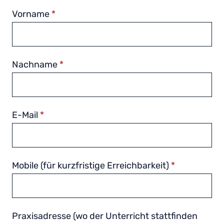
g
Vorname
*
E
T
H
-
L
Nachname
*
e
h
r
p
E-Mail
*
r
a
x
e
n
Mobile (für kurzfristige Erreichbarkeit)
*
f
ü
r
S
Praxisadresse (wo der Unterricht stattfinden
t