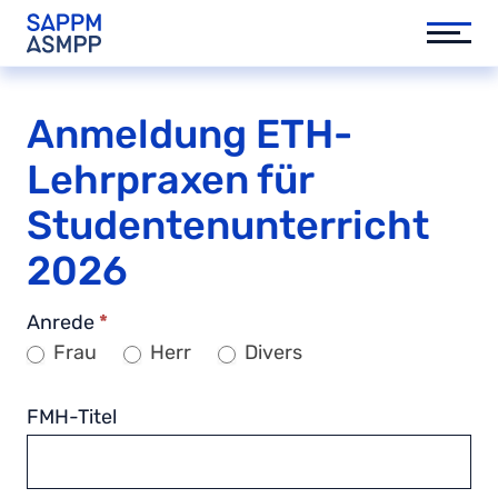
Anmeldung ETH-
Lehrpraxen für
Studentenunterricht
2026
A
Anrede
*
n
Frau
Herr
Divers
m
e
FMH-Titel
l
d
u
n