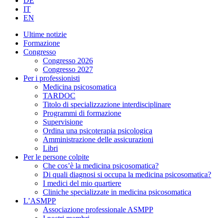
DE
IT
EN
Ultime notizie
Formazione
Congresso
Congresso 2026
Congresso 2027
Per i professionisti
Medicina psicosomatica
TARDOC
Titolo di specializzazione interdisciplinare
Programmi di formazione
Supervisione
Ordina una psicoterapia psicologica
Amministrazione delle assicurazioni
Libri
Per le persone colpite
Che cos’è la medicina psicosomatica?
Di quali diagnosi si occupa la medicina psicosomatica?
I medici del mio quartiere
Cliniche specializzate in medicina psicosomatica
L’ASMPP
Associazione professionale ASMPP