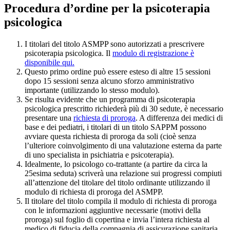
Procedura d’ordine per la psicoterapia
psicologica
I titolari del titolo ASMPP sono autorizzati a prescrivere
psicoterapia psicologica. Il
modulo di registrazione è
disponibile
qui.
Questo primo ordine può essere esteso di altre 15 sessioni
dopo 15 sessioni senza alcuno sforzo amministrativo
importante (utilizzando lo stesso modulo).
Se risulta evidente che un programma di psicoterapia
psicologica prescritto richiederà più di 30 sedute, è necessario
presentare una
richiesta di proroga
. A differenza dei medici di
base e dei pediatri, i titolari di un titolo SAPPM possono
avviare questa richiesta di proroga da soli (cioè senza
l’ulteriore coinvolgimento di una valutazione esterna da parte
di uno specialista in psichiatria e psicoterapia).
Idealmente, lo psicologo co-trattante (a partire da circa la
25esima seduta) scriverà una relazione sui progressi compiuti
all’attenzione del titolare del titolo ordinante utilizzando il
modulo di richiesta di proroga del ASMPP.
Il titolare del titolo compila il modulo di richiesta di proroga
con le informazioni aggiuntive necessarie (motivi della
proroga) sul foglio di copertina e invia l’intera richiesta al
medico di fiducia della compagnia di assicurazione sanitaria.