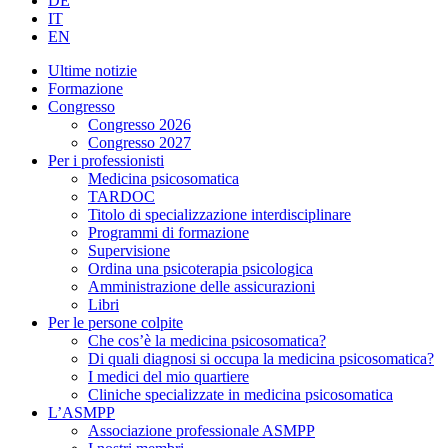
DE
IT
EN
Ultime notizie
Formazione
Congresso
Congresso 2026
Congresso 2027
Per i professionisti
Medicina psicosomatica
TARDOC
Titolo di specializzazione interdisciplinare
Programmi di formazione
Supervisione
Ordina una psicoterapia psicologica
Amministrazione delle assicurazioni
Libri
Per le persone colpite
Che cos’è la medicina psicosomatica?
Di quali diagnosi si occupa la medicina psicosomatica?
I medici del mio quartiere
Cliniche specializzate in medicina psicosomatica
L’ASMPP
Associazione professionale ASMPP