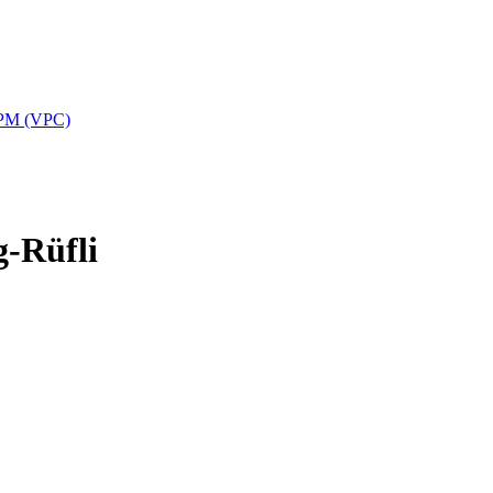
APPM (VPC)
g-Rüfli