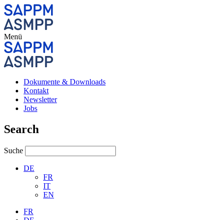
Menü
Dokumente & Downloads
Kontakt
Newsletter
Jobs
Search
Suche
DE
FR
IT
EN
FR