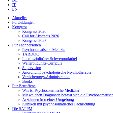
DE
IT
EN
Aktuelles
Fortbildungen
Kongress
Kongress 2026
Call for Abstracts 2026
Kongress 2027
Für Fachpersonen
Psychosomatische Medizin
TARDOC
Interdisziplinärer Schwerpunkttitel
Weiterbildungs-Curricula
Supervision
Anordnung psychologische Psychotherapie
Versicherungs-Administration
Books
Für Betroffene
Was ist Psychosomatische Medizin?
Mit welchen Diagnosen befasst sich die Psychosomatisc
Ärzt:innen in meiner Umgebung
Kliniken mit psychosomatischer Fachrichtung
Die SAPPM