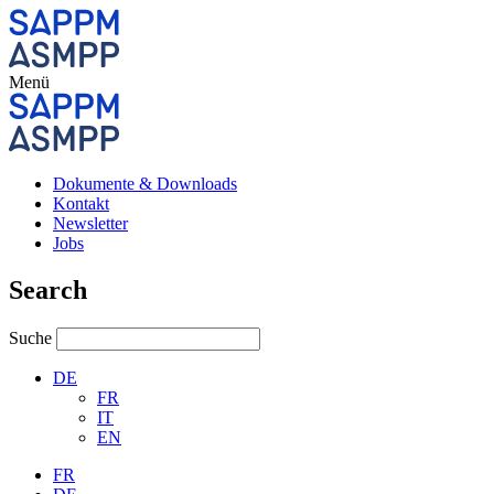
Menü
Dokumente & Downloads
Kontakt
Newsletter
Jobs
Search
Suche
DE
FR
IT
EN
FR