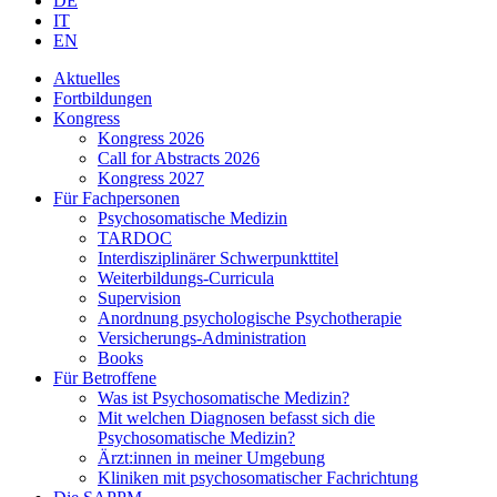
DE
IT
EN
Aktuelles
Fortbildungen
Kongress
Kongress 2026
Call for Abstracts 2026
Kongress 2027
Für Fachpersonen
Psychosomatische Medizin
TARDOC
Interdisziplinärer Schwerpunkttitel
Weiterbildungs-Curricula
Supervision
Anordnung psychologische Psychotherapie
Versicherungs-Administration
Books
Für Betroffene
Was ist Psychosomatische Medizin?
Mit welchen Diagnosen befasst sich die
Psychosomatische Medizin?
Ärzt:innen in meiner Umgebung
Kliniken mit psychosomatischer Fachrichtung