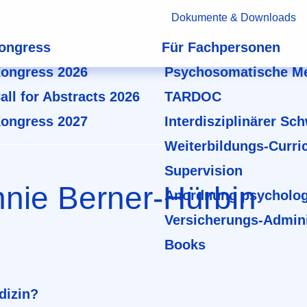
Dokumente & Downloads
ongress
Für Fachpersonen
ongress 2026
Psychosomatische Me
all for Abstracts 2026
TARDOC
ongress 2027
Interdisziplinärer Sc
Weiterbildungs-Curri
Supervision
Annie Berner-Hürbin
Anordnung psycholog
Versicherungs-Admini
Books
dizin?