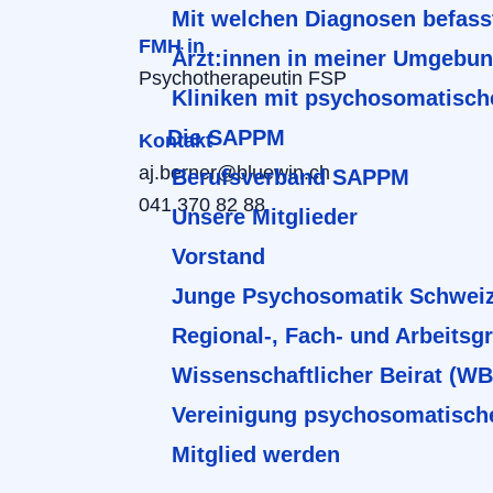
Mit welchen Diagnosen befass
FMH in
Ärzt:innen in meiner Umgebu
Psychotherapeutin FSP
Kliniken mit psychosomatisch
Die SAPPM
Kontakt
aj.berner@bluewin.ch
Berufsverband SAPPM
041 370 82 88
Unsere Mitglieder
Vorstand
Junge Psychosomatik Schwei
Regional-, Fach- und Arbeitsg
Wissenschaftlicher Beirat (W
Vereinigung psychosomatisch
Mitglied werden