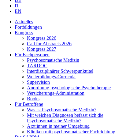
DE
IT
EN
Aktuelles
Fortbildungen
Kongress
Kongress 2026
Call for Abstracts 2026
Kongress 2027
Für Fachpersonen
Psychosomatische Medizin
TARDOC
Interdisziplinärer Schwerpunkttitel
Weiterbildungs-Curricula
Supervision
Anordnung psychologische Psychotherapie
Versicherungs-Administration
Books
Für Betroffene
Was ist Psychosomatische Medizin?
Mit welchen Diagnosen befasst sich die
Psychosomatische Medizin?
Ärzt:innen in meiner Umgebung
Kliniken mit psychosomatischer Fachrichtung