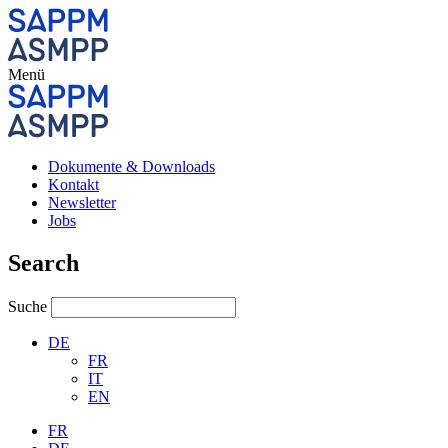
Menü
Dokumente & Downloads
Kontakt
Newsletter
Jobs
Search
Suche
DE
FR
IT
EN
FR