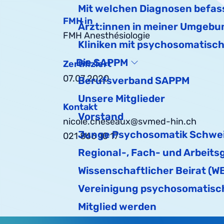
Mit welchen Diagnosen befas
FMH in
Ärzt:innen in meiner Umgebu
FMH Anesthésiologie
Kliniken mit psychosomatisc
Die SAPPM
Zertifiziert
07.07.2020
Berufsverband SAPPM
Unsere Mitglieder
Kontakt
Vorstand
nicole.cheseaux@svmed-hin.ch
Junge Psychosomatik Schwe
021 866 10 17
Regional-, Fach- und Arbeits
Wissenschaftlicher Beirat (W
Vereinigung psychosomatisch
Mitglied werden