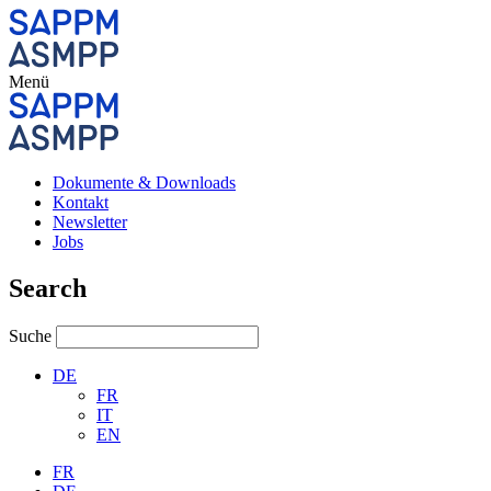
Menü
Dokumente & Downloads
Kontakt
Newsletter
Jobs
Search
Suche
DE
FR
IT
EN
FR