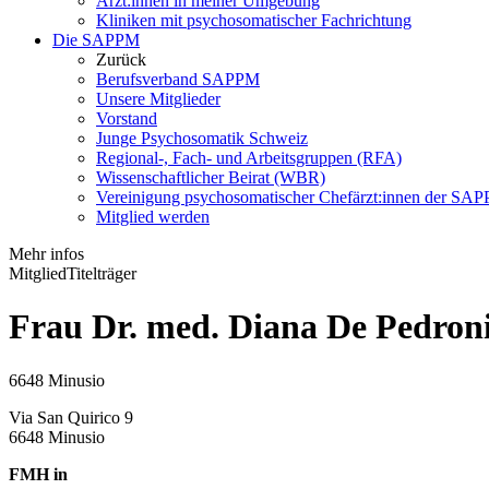
Ärzt:innen in meiner Umgebung
Kliniken mit psychosomatischer Fachrichtung
Die SAPPM
Zurück
Berufsverband SAPPM
Unsere Mitglieder
Vorstand
Junge Psychosomatik Schweiz
Regional-, Fach- und Arbeitsgruppen (RFA)
Wissenschaftlicher Beirat (WBR)
Vereinigung psychosomatischer Chefärzt:innen der S
Mitglied werden
Mehr infos
Mitglied
Titelträger
Frau Dr. med. Diana De Pedron
6648 Minusio
Via San Quirico 9
6648 Minusio
FMH in