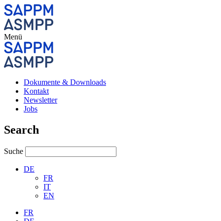
Menü
Dokumente & Downloads
Kontakt
Newsletter
Jobs
Search
Suche
DE
FR
IT
EN
FR