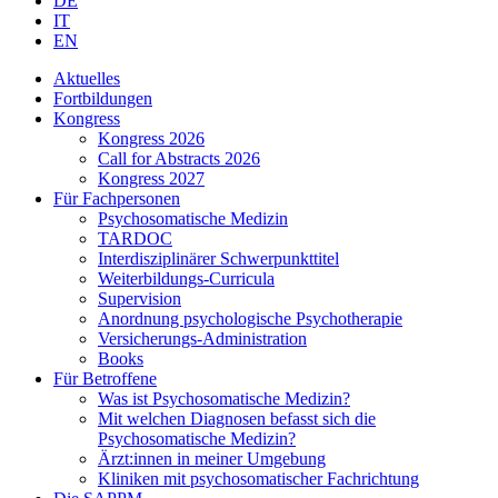
DE
IT
EN
Aktuelles
Fortbildungen
Kongress
Kongress 2026
Call for Abstracts 2026
Kongress 2027
Für Fachpersonen
Psychosomatische Medizin
TARDOC
Interdisziplinärer Schwerpunkttitel
Weiterbildungs-Curricula
Supervision
Anordnung psychologische Psychotherapie
Versicherungs-Administration
Books
Für Betroffene
Was ist Psychosomatische Medizin?
Mit welchen Diagnosen befasst sich die
Psychosomatische Medizin?
Ärzt:innen in meiner Umgebung
Kliniken mit psychosomatischer Fachrichtung