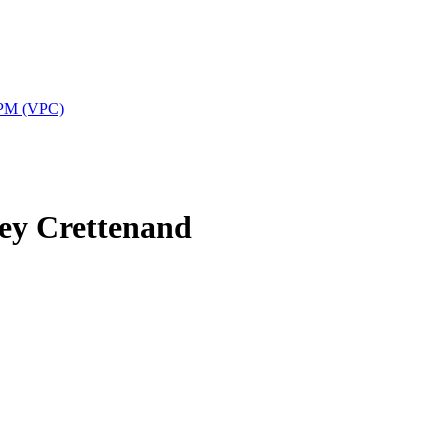
APPM (VPC)
ey Crettenand