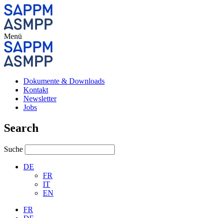
Menü
Dokumente & Downloads
Kontakt
Newsletter
Jobs
Search
Suche
DE
FR
IT
EN
FR