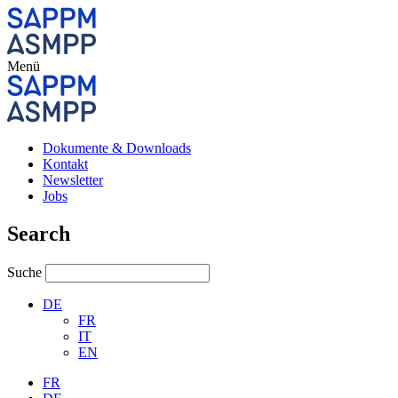
Menü
Dokumente & Downloads
Kontakt
Newsletter
Jobs
Search
Suche
DE
FR
IT
EN
FR