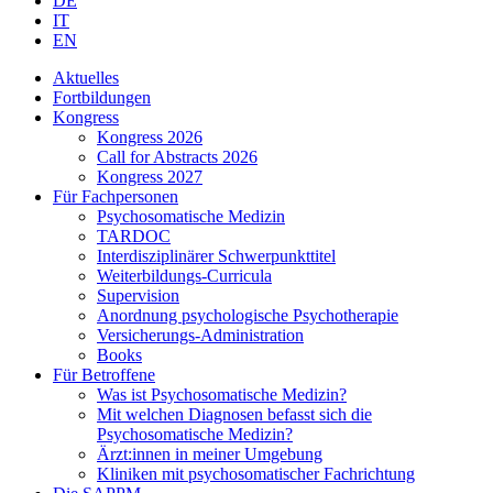
DE
IT
EN
Aktuelles
Fortbildungen
Kongress
Kongress 2026
Call for Abstracts 2026
Kongress 2027
Für Fachpersonen
Psychosomatische Medizin
TARDOC
Interdisziplinärer Schwerpunkttitel
Weiterbildungs-Curricula
Supervision
Anordnung psychologische Psychotherapie
Versicherungs-Administration
Books
Für Betroffene
Was ist Psychosomatische Medizin?
Mit welchen Diagnosen befasst sich die
Psychosomatische Medizin?
Ärzt:innen in meiner Umgebung
Kliniken mit psychosomatischer Fachrichtung