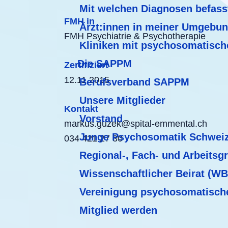
Mit welchen Diagnosen befass
FMH in
Ärzt:innen in meiner Umgebu
FMH Psychiatrie & Psychotherapie
Kliniken mit psychosomatisch
Die SAPPM
Zertifiziert
12.11.2015
Berufsverband SAPPM
Unsere Mitglieder
Kontakt
Vorstand
markus.guzek@spital-emmental.ch
Junge Psychosomatik Schwei
034 421 27 30
Regional-, Fach- und Arbeitsg
Wissenschaftlicher Beirat (W
Vereinigung psychosomatisch
Mitglied werden