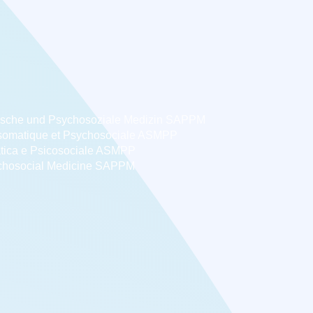
ische und Psychosoziale Medizin SAPPM
somatique et Psychosociale ASMPP
tica e Psicosociale ASMPP
chosocial Medicine SAPPM