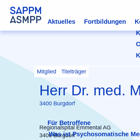
Aktuelles
Fortbildungen
K
K
C
K
Mitglied
Titelträger
Herr Dr. med. 
3400 Burgdorf
Für Betroffene
Regionalspital Emmental AG
Was ist Psychosomatische Me
3400 Burgdorf