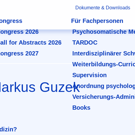
Dokumente & Downloads
ongress
Für Fachpersonen
ongress 2026
Psychosomatische Me
all for Abstracts 2026
TARDOC
ongress 2027
Interdisziplinärer Sc
Weiterbildungs-Curri
Supervision
Markus Guzek
Anordnung psycholog
Versicherungs-Admini
Books
dizin?