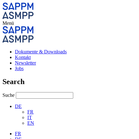
Menü
Dokumente & Downloads
Kontakt
Newsletter
Jobs
Search
Suche
DE
FR
IT
EN
FR