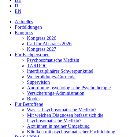
DE
IT
EN
Aktuelles
Fortbildungen
Kongress
Kongress 2026
Call for Abstracts 2026
Kongress 2027
Für Fachpersonen
Psychosomatische Medizin
TARDOC
Interdisziplinärer Schwerpunkttitel
Weiterbildungs-Curricula
Supervision
Anordnung psychologische Psychotherapie
Versicherungs-Administration
Books
Für Betroffene
Was ist Psychosomatische Medizin?
Mit welchen Diagnosen befasst sich die
Psychosomatische Medizin?
Ärzt:innen in meiner Umgebung
Kliniken mit psychosomatischer Fachrichtung