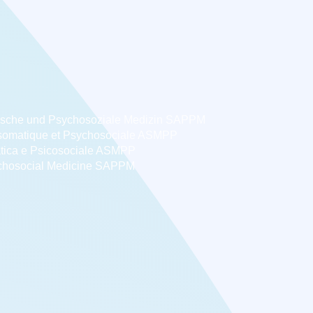
ische und Psychosoziale Medizin SAPPM
somatique et Psychosociale ASMPP
tica e Psicosociale ASMPP
chosocial Medicine SAPPM