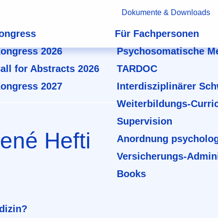
Dokumente & Downloads
ongress
Für Fachpersonen
ongress 2026
Psychosomatische Me
all for Abstracts 2026
TARDOC
ongress 2027
Interdisziplinärer Sc
Weiterbildungs-Curri
Supervision
ené Hefti
Anordnung psycholog
Versicherungs-Admini
Books
dizin?