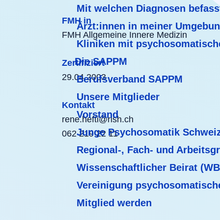
Mit welchen Diagnosen befass
FMH in
Ärzt:innen in meiner Umgebu
FMH Allgemeine Innere Medizin
Kliniken mit psychosomatisch
Die SAPPM
Zertifiziert
29.04.2003
Berufsverband SAPPM
Unsere Mitglieder
Kontakt
Vorstand
rene.hefti@rish.ch
Junge Psychosomatik Schwei
062 219 22 11
Regional-, Fach- und Arbeitsg
Wissenschaftlicher Beirat (W
Vereinigung psychosomatisch
Mitglied werden