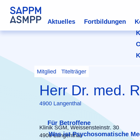
Aktuelles
Fortbildungen
K
K
C
K
Mitglied
Titelträger
Herr Dr. med. R
4900 Langenthal
Für Betroffene
Klinik SGM, Weissensteinstr. 30
Was ist Psychosomatische Me
4900 Langenthal