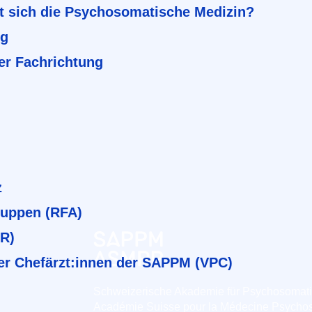
t sich die Psychosomatische Medizin?
ng
er Fachrichtung
z
ruppen (RFA)
BR)
er Chefärzt:innen der SAPPM (VPC)
Schweizerische Akademie für Psychosomat
Académie Suisse pour la Médecine Psycho