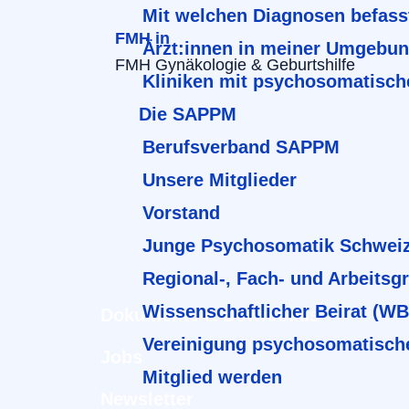
Mit welchen Diagnosen befass
FMH in
Ärzt:innen in meiner Umgebu
FMH Gynäkologie & Geburtshilfe
Kliniken mit psychosomatisch
Die SAPPM
Berufsverband SAPPM
Unsere Mitglieder
Vorstand
Junge Psychosomatik Schwei
Regional-, Fach- und Arbeitsg
Wissenschaftlicher Beirat (W
Dokumente & Downloads
Vereinigung psychosomatisch
Jobs
Mitglied werden
Newsletter