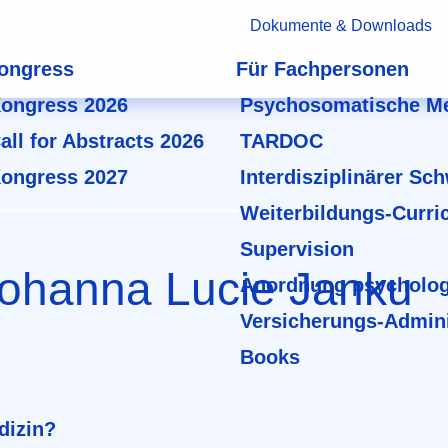
Dokumente & Downloads
ongress
Für Fachpersonen
ongress 2026
Psychosomatische Me
all for Abstracts 2026
TARDOC
ongress 2027
Interdisziplinärer Sc
Weiterbildungs-Curri
Supervision
Johanna Lucie Janku
Anordnung psycholog
Versicherungs-Admini
Books
dizin?