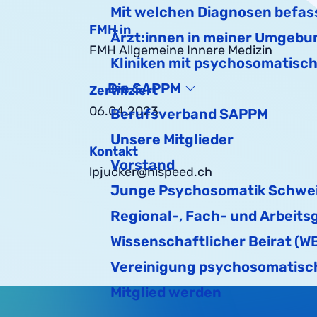
Mit welchen Diagnosen befas
FMH in
Ärzt:innen in meiner Umgebu
FMH Allgemeine Innere Medizin
Kliniken mit psychosomatisc
Die SAPPM
Zertifiziert
06.04.2023
Berufsverband SAPPM
Unsere Mitglieder
Kontakt
Vorstand
lpjucker@hispeed.ch
Junge Psychosomatik Schwe
Regional-, Fach- und Arbeits
Wissenschaftlicher Beirat (W
Vereinigung psychosomatisch
Mitglied werden