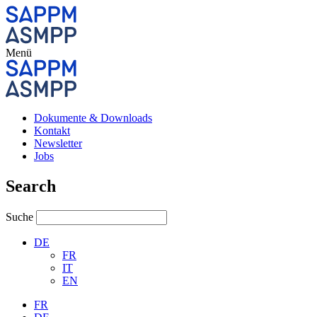
Menü
Dokumente & Downloads
Kontakt
Newsletter
Jobs
Search
Suche
DE
FR
IT
EN
FR