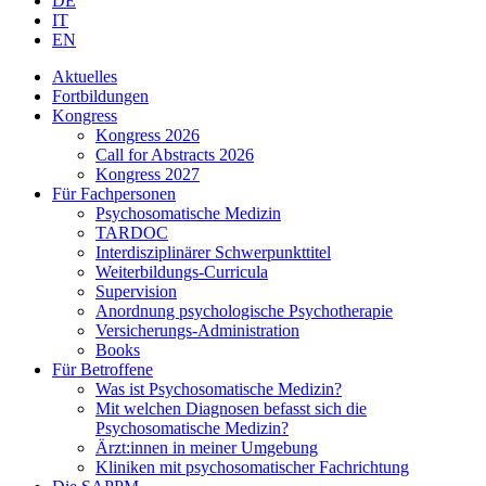
DE
IT
EN
Aktuelles
Fortbildungen
Kongress
Kongress 2026
Call for Abstracts 2026
Kongress 2027
Für Fachpersonen
Psychosomatische Medizin
TARDOC
Interdisziplinärer Schwerpunkttitel
Weiterbildungs-Curricula
Supervision
Anordnung psychologische Psychotherapie
Versicherungs-Administration
Books
Für Betroffene
Was ist Psychosomatische Medizin?
Mit welchen Diagnosen befasst sich die
Psychosomatische Medizin?
Ärzt:innen in meiner Umgebung
Kliniken mit psychosomatischer Fachrichtung