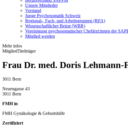
Berufsverband SAPPM
Unsere Mitglieder
Vorstand
Junge Psychosomatik Schweiz
Regional-, Fach- und Arbeitsgruppen (RFA)
Wissenschaftlicher Beirat (WBR)
Vereinigung psychosomatischer Chefärzt:innen der S
Mitglied werden
Mehr infos
Mitglied
Titelträger
Frau Dr. med. Doris Lehmann-
3011 Bern
Neuengasse 43
3011 Bern
FMH in
FMH Gynäkologie & Geburtshilfe
Zertifiziert