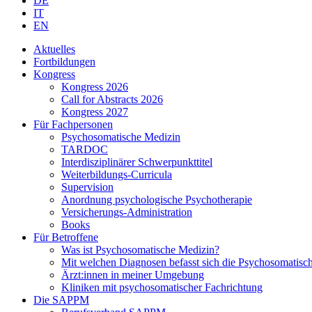
DE
IT
EN
Aktuelles
Fortbildungen
Kongress
Kongress 2026
Call for Abstracts 2026
Kongress 2027
Für Fachpersonen
Psychosomatische Medizin
TARDOC
Interdisziplinärer Schwerpunkttitel
Weiterbildungs-Curricula
Supervision
Anordnung psychologische Psychotherapie
Versicherungs-Administration
Books
Für Betroffene
Was ist Psychosomatische Medizin?
Mit welchen Diagnosen befasst sich die Psychosomatisc
Ärzt:innen in meiner Umgebung
Kliniken mit psychosomatischer Fachrichtung
Die SAPPM