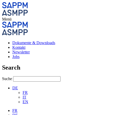
Menü
Dokumente & Downloads
Kontakt
Newsletter
Jobs
Search
Suche
DE
FR
IT
EN
FR