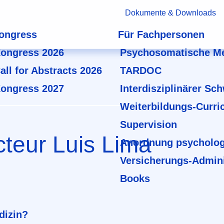
Dokumente & Downloads
ongress
Für Fachpersonen
ongress 2026
Psychosomatische Me
all for Abstracts 2026
TARDOC
ongress 2027
Interdisziplinärer Sc
Weiterbildungs-Curri
Supervision
cteur Luis Lima
Anordnung psycholog
Versicherungs-Admini
Books
dizin?