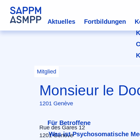
Aktuelles
Fortbildungen
K
K
C
K
Mitglied
Monsieur le Do
1201 Genève
Für Betroffene
Rue des Gares 12
Was ist Psychosomatische Me
1201 Genève