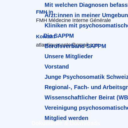
Mit welchen Diagnosen befass
FMH in
Ärzt:innen in meiner Umgebu
FMH Médecine Interne Générale
Kliniken mit psychosomatisch
Die SAPPM
Kontakt
atlantiquesante@gmail.com
Berufsverband SAPPM
Unsere Mitglieder
Vorstand
Junge Psychosomatik Schwei
Regional-, Fach- und Arbeitsg
Wissenschaftlicher Beirat (W
Vereinigung psychosomatisch
Mitglied werden
Dokumente & Downloads