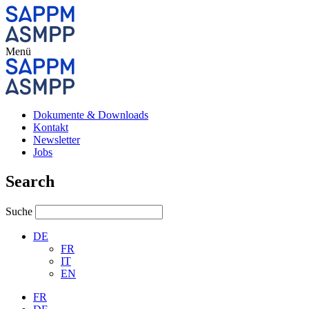
Menü
Dokumente & Downloads
Kontakt
Newsletter
Jobs
Search
Suche
DE
FR
IT
EN
FR