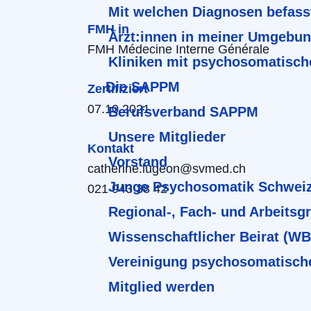
Mit welchen Diagnosen befass
FMH in
Ärzt:innen in meiner Umgebu
FMH Médecine Interne Générale
Kliniken mit psychosomatisch
Die SAPPM
Zertifiziert
07.10.2021
Berufsverband SAPPM
Unsere Mitglieder
Kontakt
Vorstand
catherine.lugeon@svmed.ch
Junge Psychosomatik Schwei
021 943 38 42
Regional-, Fach- und Arbeitsg
Wissenschaftlicher Beirat (W
Vereinigung psychosomatisch
Mitglied werden