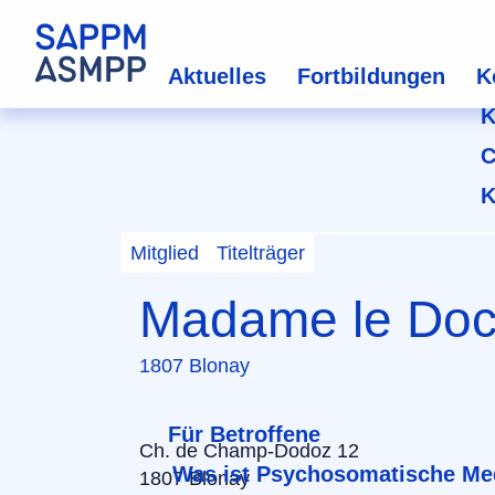
Aktuelles
Fortbildungen
K
K
C
K
Mitglied
Titelträger
Madame le Doc
1807 Blonay
Für Betroffene
Ch. de Champ-Dodoz 12
Was ist Psychosomatische Me
1807 Blonay