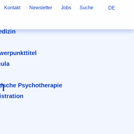
Kontakt
Newsletter
Jobs
Suche
DE
dizin
hwerpunkttitel
cula
n
ische Psychotherapie
stration