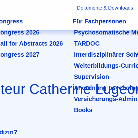
Dokumente & Downloads
ongress
Für Fachpersonen
ongress 2026
Psychosomatische Me
all for Abstracts 2026
TARDOC
ongress 2027
Interdisziplinärer Sc
Weiterbildungs-Curri
Supervision
teur Catherine Lugeo
Anordnung psycholog
Versicherungs-Admini
Books
dizin?